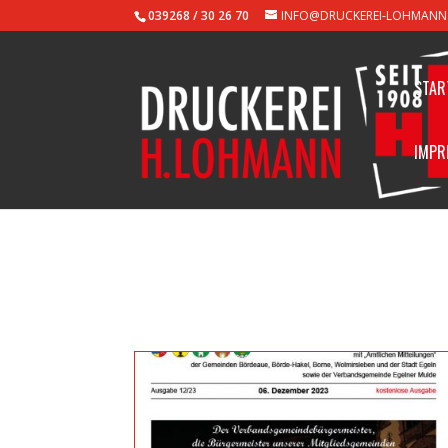
039268 / 30 26 70
INFO@DRUCKEREI-LOHMANN
STAR
IMPR