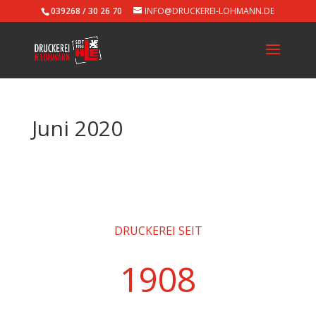
039268 / 30 26 70
INFO@DRUCKEREI-LOHMANN.DE
Juni 2020
DRUCKEREI SEIT
1908