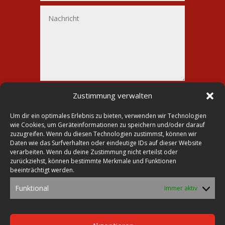
Alternative:
Senden
Zustimmung verwalten
=
9 + 10
Um dir ein optimales Erlebnis zu bieten, verwenden wir Technologien
wie Cookies, um Geräteinformationen zu speichern und/oder darauf
zuzugreifen. Wenn du diesen Technologien zustimmst, können wir
Daten wie das Surfverhalten oder eindeutige IDs auf dieser Website
verarbeiten. Wenn du deine Zustimmung nicht erteilst oder

Druckerei Lohmann
zurückziehst, können bestimmte Merkmale und Funktionen
beeinträchtigt werden.

Markt 23
Funktional
Immer aktiv
39435 Egeln

Tel.: 0392 68-30 26 70
Fax: 0392 68-23 28