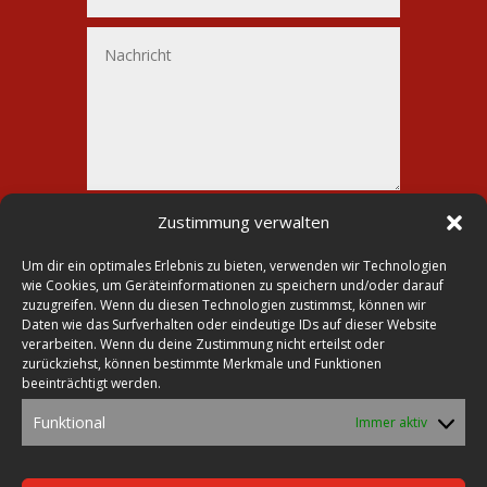
Alternative:
Senden
Zustimmung verwalten
=
8 + 7
Um dir ein optimales Erlebnis zu bieten, verwenden wir Technologien
wie Cookies, um Geräteinformationen zu speichern und/oder darauf
zuzugreifen. Wenn du diesen Technologien zustimmst, können wir
Daten wie das Surfverhalten oder eindeutige IDs auf dieser Website
verarbeiten. Wenn du deine Zustimmung nicht erteilst oder

Druckerei Lohmann
zurückziehst, können bestimmte Merkmale und Funktionen
beeinträchtigt werden.

Markt 23
Funktional
Immer aktiv
39435 Egeln

Tel.: 0392 68-30 26 70