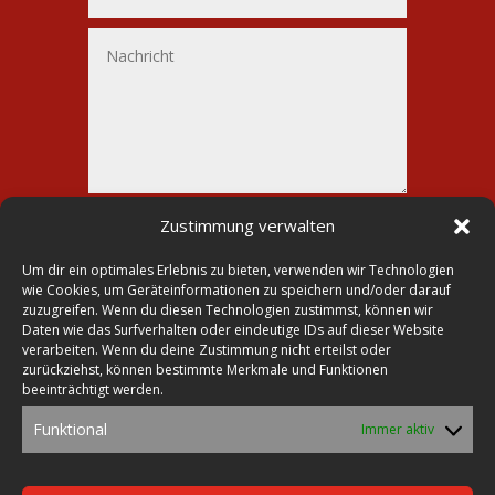
Alternative:
Senden
Zustimmung verwalten
=
11 + 9
Um dir ein optimales Erlebnis zu bieten, verwenden wir Technologien
wie Cookies, um Geräteinformationen zu speichern und/oder darauf
zuzugreifen. Wenn du diesen Technologien zustimmst, können wir
Daten wie das Surfverhalten oder eindeutige IDs auf dieser Website
verarbeiten. Wenn du deine Zustimmung nicht erteilst oder

Druckerei Lohmann
zurückziehst, können bestimmte Merkmale und Funktionen
beeinträchtigt werden.

Markt 23
Funktional
Immer aktiv
39435 Egeln

Tel.: 0392 68-30 26 70