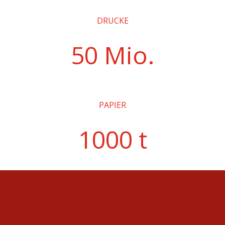
DRUCKE
50 Mio.
PAPIER
1000 t