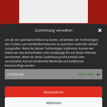
Alternative:
Senden
Zustimmung verwalten
=
6 + 5
Um dir ein optimales Erlebnis zu bieten, verwenden wir Technologien
wie Cookies, um Geräteinformationen zu speichern und/oder darauf
zuzugreifen. Wenn du diesen Technologien zustimmst, können wir
Daten wie das Surfverhalten oder eindeutige IDs auf dieser Website
verarbeiten. Wenn du deine Zustimmung nicht erteilst oder

Druckerei Lohmann
zurückziehst, können bestimmte Merkmale und Funktionen
beeinträchtigt werden.

Markt 23
Funktional
Immer aktiv
39435 Egeln

Tel.: 0392 68-30 26 70
Fax: 0392 68-23 28
Akzeptieren

E-Mail:
satz@druckerei-lohmann.de
Ablehnen