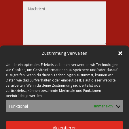
Alternative:
Senden
Zustimmung verwalten
=
9 + 1
Um dir ein optimales Erlebnis zu bieten, verwenden wir Technologien
wie Cookies, um Geräteinformationen zu speichern und/oder darauf
zuzugreifen. Wenn du diesen Technologien zustimmst, können wir
Daten wie das Surfverhalten oder eindeutige IDs auf dieser Website
verarbeiten. Wenn du deine Zustimmung nicht erteilst oder

Druckerei Lohmann
zurückziehst, können bestimmte Merkmale und Funktionen
beeinträchtigt werden.

Markt 23
Funktional
Immer aktiv
39435 Egeln

Tel.: 0392 68-30 26 70
Fax: 0392 68-23 28
Akzeptieren