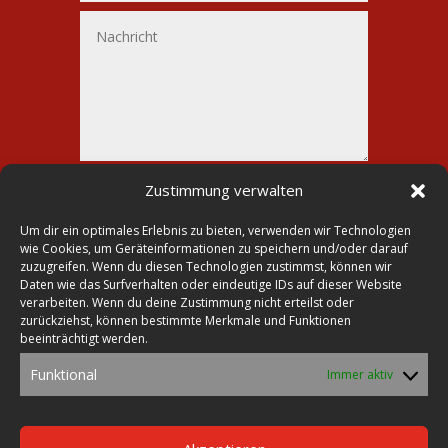
Alternative:
Senden
Zustimmung verwalten
=
4 + 11
Um dir ein optimales Erlebnis zu bieten, verwenden wir Technologien
wie Cookies, um Geräteinformationen zu speichern und/oder darauf
zuzugreifen. Wenn du diesen Technologien zustimmst, können wir
Daten wie das Surfverhalten oder eindeutige IDs auf dieser Website
verarbeiten. Wenn du deine Zustimmung nicht erteilst oder

Druckerei Lohmann
zurückziehst, können bestimmte Merkmale und Funktionen
beeinträchtigt werden.

Markt 23
Funktional
Immer aktiv
39435 Egeln

Tel.: 0392 68-30 26 70
Fax: 0392 68-23 28