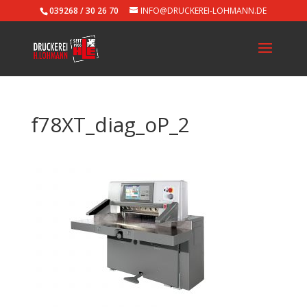
039268 / 30 26 70
INFO@DRUCKEREI-LOHMANN.DE
f78XT_diag_oP_2