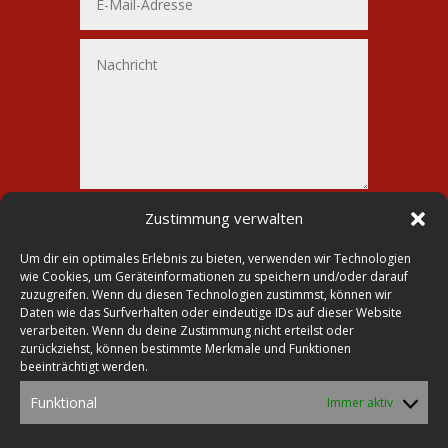
Alternative:
Senden
Zustimmung verwalten
=
11 + 14
Um dir ein optimales Erlebnis zu bieten, verwenden wir Technologien
wie Cookies, um Geräteinformationen zu speichern und/oder darauf
zuzugreifen. Wenn du diesen Technologien zustimmst, können wir
Daten wie das Surfverhalten oder eindeutige IDs auf dieser Website
verarbeiten. Wenn du deine Zustimmung nicht erteilst oder

Druckerei Lohmann
zurückziehst, können bestimmte Merkmale und Funktionen
beeinträchtigt werden.

Markt 23
Funktional
Immer aktiv
39435 Egeln

Tel.: 0392 68-30 26 70