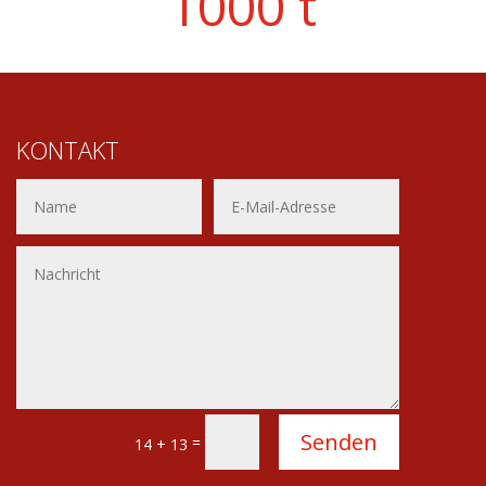
1000 t
KONTAKT
Alternative:
Senden
=
14 + 13