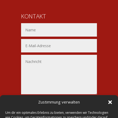
KONTAKT
Alternative:
Senden
Zustimmung verwalten
=
2 + 6
Um dir ein optimales Erlebnis zu bieten, verwenden wir Technologien
wie Cookies, um Geräteinformationen zu speichern und/oder darauf