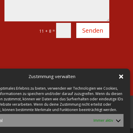
Alternative:
Senden
=
11 + 8
Zustimmung verwalten
optimales Erlebnis zu bieten, verwenden wir Technologien wie Cookies,
formationen zu speichern und/oder darauf zuzugreifen. Wenn du diesen
n zustimmst, können wir Daten wie das Surfverhalten oder eindeutige IDs
Website verarbeiten. Wenn du deine Zustimmung nicht erteilst oder

E-Mail:
satz@druckerei-
t, können bestimmte Merkmale und Funktionen beeinträchtigt werden.
lohmann.de
al
Immer aktiv