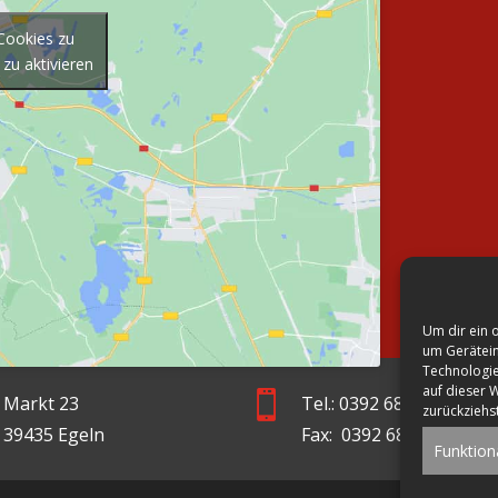
-Cookies zu
 zu aktivieren
Um dir ein 
um Gerätein
Technologie
auf dieser 

Markt 23
Tel.: 0392 68-30 26 70
zurückziehs
39435 Egeln
Fax: 0392 68-23 28
Funktion