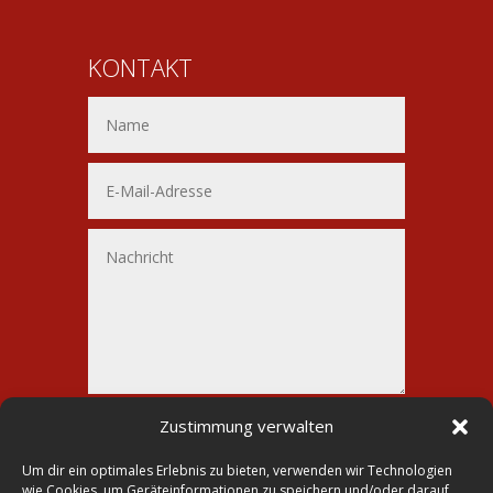
KONTAKT
Alternative:
Senden
Zustimmung verwalten
=
7 + 4
Um dir ein optimales Erlebnis zu bieten, verwenden wir Technologien
wie Cookies, um Geräteinformationen zu speichern und/oder darauf