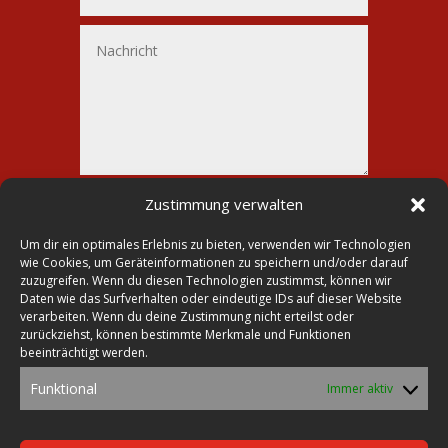
Alternative:
Senden
Zustimmung verwalten
=
3 + 9
Um dir ein optimales Erlebnis zu bieten, verwenden wir Technologien
wie Cookies, um Geräteinformationen zu speichern und/oder darauf
zuzugreifen. Wenn du diesen Technologien zustimmst, können wir
Daten wie das Surfverhalten oder eindeutige IDs auf dieser Website
verarbeiten. Wenn du deine Zustimmung nicht erteilst oder

Druckerei Lohmann
zurückziehst, können bestimmte Merkmale und Funktionen
beeinträchtigt werden.

Markt 23
Funktional
Immer aktiv
39435 Egeln

Tel.: 0392 68-30 26 70