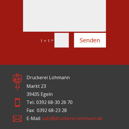
Alternative:
Senden
=
1 + 1

Druckerei Lohmann

Markt 23
39435 Egeln

Tel.: 0392 68-30 26 70
Fax: 0392 68-23 28

E-Mail:
satz@druckerei-lohmann.de