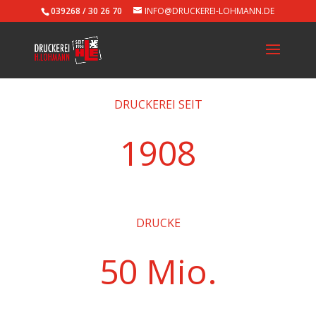
039268 / 30 26 70
INFO@DRUCKEREI-LOHMANN.DE
DRUCKEREI SEIT
1908
DRUCKE
50 Mio.