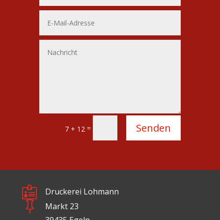
Alternative:
Senden
=
7 + 12

Druckerei Lohmann

Markt 23