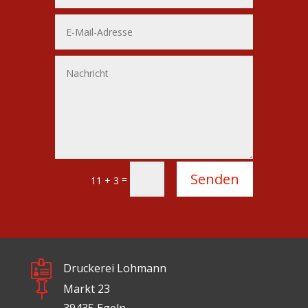
Alternative:
Senden
=
11 + 3

Druckerei Lohmann

Markt 23